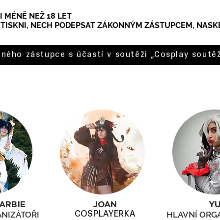
MI MÉNĚ NEŽ 18 LET
YTISKNI, NECH PODEPSAT ZÁKONNÝM ZÁSTUPCEM, NASK
ného zástupce s účastí v soutěži „Cosplay sout
ARBIE
JOAN
Y
NIZÁTOŘI
COSPLAYER
KA
HLAVNÍ ORG