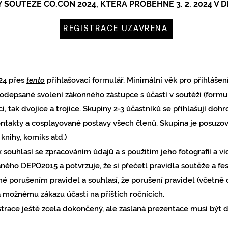
 SOUTĚŽE CO.CON 2024, KTERÁ PROBĚHNE 3. 2. 2024 V D
REGISTRACE UZAVŘENA
024 přes
tento
přihlašovací formulář. Minimální věk pro přihlášení
podepsané svolení zákonného zástupce s účastí v soutěži (formul
ci, tak dvojice a trojice. Skupiny 2-3 účastníků se přihlašují doh
ntakty a cosplayované postavy všech členů. Skupina je posuzov
, knihy, komiks atd.)
 souhlasí se zpracováním údajů a s použitím jeho fotografií a 
ého DEPO2015 a potvrzuje, že si přečetl pravidla soutěže a fest
 porušením pravidel a souhlasí, že porušení pravidel (včetně
e a možnému zákazu
účasti na příštích ročnících.
trace ještě zcela dokončený, ale zaslaná prezentace musí být 