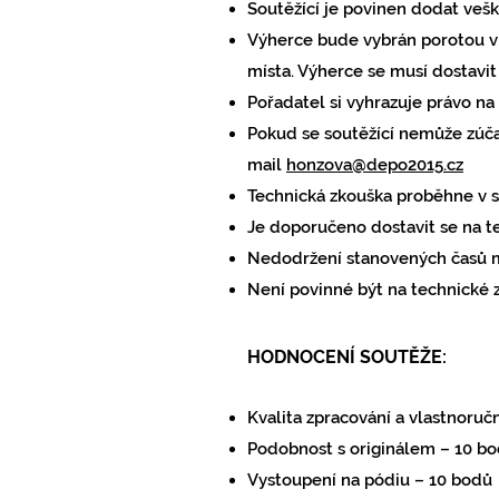
Soutěžící je povinen dodat vešk
Výherce bude vybrán porotou v 
místa. Výherce se musí dostavit 
Pořadatel si vyhrazuje právo na
Pokud se soutěžící nemůže zúčas
mail
honzova@depo2015.cz
Technická zkouška proběhne v s
Je doporučeno dostavit se na t
Nedodržení stanovených časů mů
Není povinné být na technické 
HODNOCENÍ SOUTĚŽE:
Kvalita zpracování a vlastnoručn
Podobnost s originálem
–
10 bo
Vystoupení na pódiu
–
10 bodů