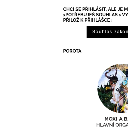
CHCI SE PŘIHLÁSIT, ALE JE 
>POTŘEBUJEŠ SOUHLAS > V
PŘILOŽ K PŘIHLÁŠCE↓
Souhlas zákon
POROTA:
MOXI A B
HLAVNÍ ORGA