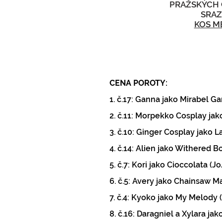
PRAŽSKÝCH
SRA
KOS M
CENA POROTY:
1. č.17: Ganna jako Mirabel Ga
2. č.11: Morpekko Cosplay ja
3. č.10: Ginger Cosplay jako L
4. č.14: Alien jako Withered B
5. č.7: Kori jako Cioccolata (
6. č.5: Avery jako Chainsaw 
7. č.4: Kyoko jako My Melody 
8. č.16: Daragniel a Xylara ja