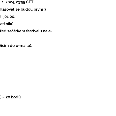
1. 2024, 23:59 C
ET.
hlašovat se budou první 3
ň 301 00.
astníků.
řed začátkem festivalu na e-
ícím do e-mailu).
y)
–
20 bodů