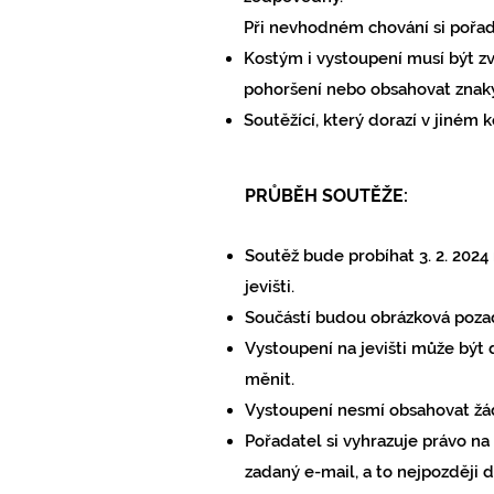
Při nevhodném chování si pořada
Kostým i vystoupení musí být zv
pohoršení nebo obsahovat znaky
Soutěžící, který dorazí v jiném k
PRŮBĚH SOUTĚŽE:
Soutěž bude probíhat 3. 2. 2024
jevišti.
Součástí budou obrázková poza
Vystoupení
na jevišti
může
být 
měnit.
Vystoupení nesmí obsahovat žád
Pořadatel si vyhrazuje právo na 
zadaný e-mail, a to nejpozději 