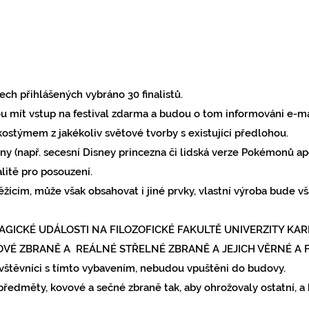
ch přihlášených vybráno 30 finalistů.
ou mít vstup na festival zdarma a budou o tom informováni e-
ma
kostýmem z jakékoliv světové tvorby s existující předlohou.
gny (např. secesní Disney princezna či lidská verze Pokémonů ap
litě pro posouzení.
žícím, může však obsahovat i jiné prvky, vlastní výroba bude 
ICKÉ UDÁLOSTI NA FILOZOFICKÉ FAKULTĚ UNIVERZITY KAR
VÉ ZBRANĚ A REÁLNÉ STŘELNÉ ZBRANĚ A JEJICH VĚRNÉ A 
ávštěvníci
s tímto vybavením, nebudou vpuštěni do budovy.
edměty, kovové a sečné zbraně tak, aby ohrožovaly ostatní, a 