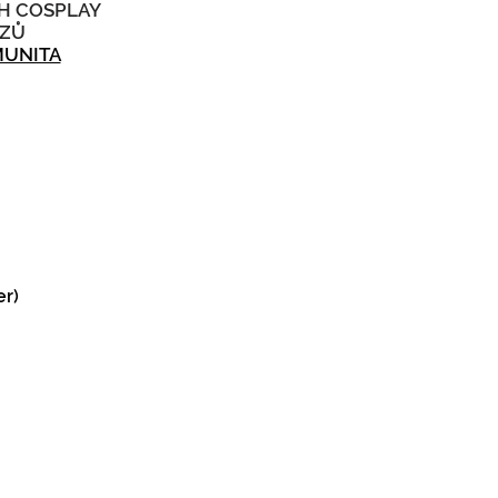
H COSPLAY
AZŮ
UNITA
er)