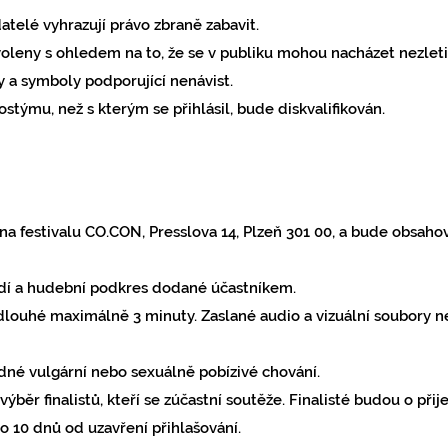
telé vyhrazují právo zbraně zabavit.
oleny s ohledem na to, že se v publiku mohou nacházet nezleti
 a symboly podporující nenávist.
ostýmu, než s kterým se přihlásil, bude diskvalifikován.
 na festivalu CO.CON, Presslova 14, Plzeň 301 00, a bude obsah
dí a hudební podkres dodané účastníkem.
dlouhé maximálně 3 minuty. Zaslané audio a vizuální soubory 
né vulgární nebo sexuálně pobízivé chování.
výběr finalistů, kteří se zúčastní soutěže. Finalisté budou o při
do 10 dnů od uzavření přihlašování.