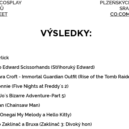
 COSPLAY
PLZEŇSKÝC
ZŮ
SR
EET
CO.COM
VÝSLEDKY:
rlick
ko Edward Scissorhands (Střihoruký Edward)
ara Croft - Immortal Guardian Outfit (Rise of the Tomb Raid
onnie (Five Nights at Freddy´s 2)
JoJo´s Bizarre Adventure-Part 5)
Man (Chainsaw Man)
(Onegai My Melody a Hello Kitty)
ko Zaklínač a Bruxa (Zaklínač 3: Divoký hon)