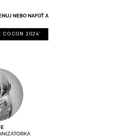
ENUJ NEBO NAFOŤ A
ěž CO.CON 2024“
UE
ANIZÁTORKA