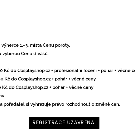
výherce 1.–3. místa Cenu poroty.
ků vyberou Cenu diváků.
0 Kč do Cosplayshop.cz
+ profesionální focení + pohár + věcné 
00 Kč do Cosplayshop.cz + pohár + věcné ceny
0 Kč do Cosplayshop.cz + pohár + věcné ceny
ny
 a pořadatel si vyhrazuje právo rozhodnout o změně cen.
REGISTRACE UZAVŘENA