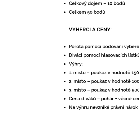
Celkový dojem
–
10 bodů
Celkem 50 bodů
VÝHERCI A CENY:
Porota pomocí bodování vybere 
Diváci pomocí hlasovacích líst
Výhry:
1. místo – p
oukaz v hodnotě 150
2. místo – poukaz v hodnotě 10
3. místo – poukaz v hodnotě 50
Cena diváků – pohár + věcné ce
Na výhru nevzniká právní nárok