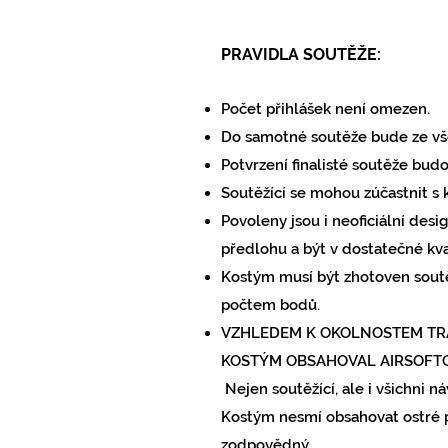
PRAVIDLA SOUTĚŽE:
Počet přihlášek není omezen.
Do samotné soutěže bude ze vše
Potvrzení finalisté soutěže bud
Soutěžící se mohou zúčastnit s 
Povoleny jsou i neoficiální desi
předlohu a být v dostatečné kva
Kostým musí být zhotoven soutě
počtem bodů.
VZHLEDEM K OKOLNOSTEM TRAG
KOSTÝM OBSAHOVAL AIRSOFTO
Nejen soutěžící, ale i všichni n
Kostým nesmí obsahovat ostré př
zodpovědný.