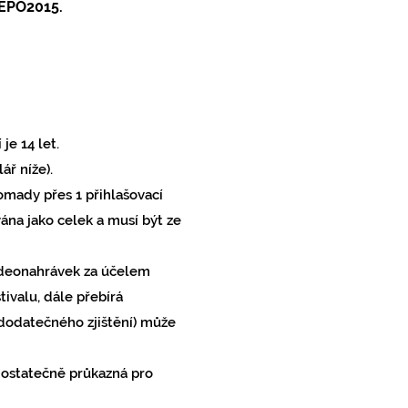
EPO2015.
 je 14
let.
ář níže).
romady přes 1 přihlašovací
ána jako celek a musí být ze
videonahrávek za účelem
ivalu, dále přebírá
 dodatečného zjištění) může
dostatečně průkazná pro