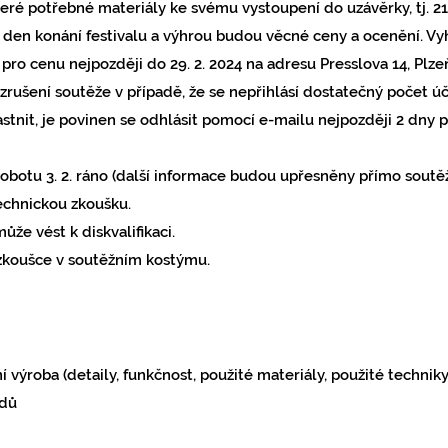
eré potřebné materiály ke svému vystoupení do uzávěrky, tj. 21. 
den konání festivalu a výhrou budou věcné ceny a ocenění. Vy
pro cenu nejpozději do 29. 2. 2024 na adresu Presslova 14, Plze
 zrušení soutěž
e v případě, že se nepřihlásí dostatečný počet úč
tnit, je povinen se odhlásit pomocí e-mailu nejpozději 2 dny p
obotu 3. 2. ráno (další informace budou upřesněny přímo soutěž
echnickou zkoušku.
že vést k diskvalifikaci.
zkoušce v soutěžním kostýmu.
í výroba (detaily, funkčnost, použité materiály, použité technik
dů